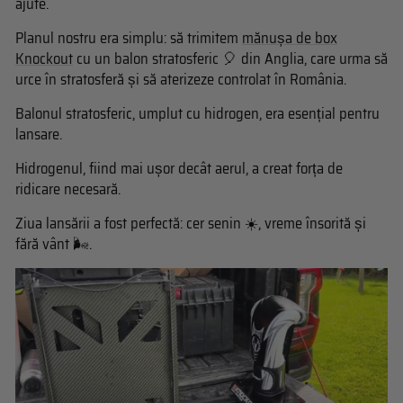
ajute.
Planul nostru era simplu: să trimitem
mănușa de box
Knockout
cu un balon stratosferic 🎈 din Anglia, care urma să
urce în stratosferă și să aterizeze controlat în România.
Balonul stratosferic, umplut cu hidrogen, era esențial pentru
lansare.
Hidrogenul, fiind mai ușor decât aerul, a creat forța de
ridicare necesară.
Ziua lansării a fost perfectă: cer senin ☀️, vreme însorită și
fără vânt 🌬️.