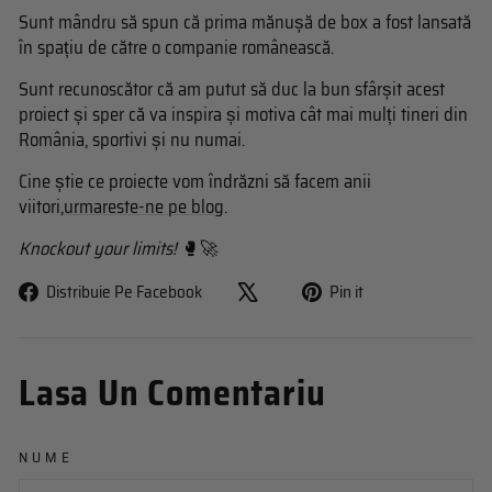
Sunt mândru să spun că prima mănușă de box a fost lansată
în spațiu de către o companie românească.
Sunt recunoscător că am putut să duc la bun sfârșit acest
proiect și sper că va inspira și motiva cât mai mulți tineri din
România, sportivi și nu numai.
Cine știe ce proiecte vom îndrăzni să facem anii
viitori,
urmareste-ne pe blog
.
Knockout your limits!
🥊🚀
Share
Pin
Distribuie Pe Facebook
Pin it
on
on
Facebook
Pinterest
Lasa Un Comentariu
NUME