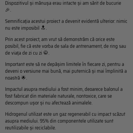
Dispozitivul și mănușa erau intacte și am sărit de bucurie
🎉.
Semnificația acestui proiect a devenit evidentă ulterior: nimic
nu este imposibil 🔝.
Prin acest proiect, am vrut să demonstrăm că orice este
posibil, fie că este vorba de sala de antrenament, de ring sau
de viața de zi cu zi 🥋.
Important este să ne depășim limitele în fiecare zi, pentru a
deveni o versiune mai bună, mai puternică și mai împlinită a
noastră 🌟.
Impactul asupra mediului a fost minim, deoarece balonul a
fost fabricat din materiale naturale, nontoxice, care se
descompun ușor și nu afectează animalele.
Hidrogenul utilizat este un gaz regenerabil cu impact scăzut
asupra mediului. 95% din componentele utilizate sunt
reutilizabile și reciclabile.