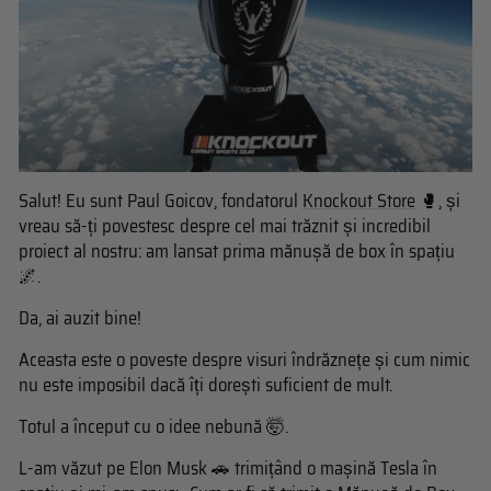
Salut! Eu sunt Paul Goicov, fondatorul
Knockout Store
🥊, și
vreau să-ți povestesc despre cel mai trăznit și incredibil
proiect al nostru: am lansat prima mănușă de box în spațiu
🌌.
Da, ai auzit bine!
Aceasta este o poveste despre visuri îndrăznețe și cum nimic
nu este imposibil dacă îți dorești suficient de mult.
Totul a început cu o idee nebună 🤯.
L-am văzut pe Elon Musk 🚗 trimițând o mașină Tesla în