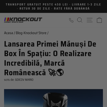
Sari
TRANSPORT GRATUIT PESTE 450 LEI · LIVRARE 1-3 ZILE
la
· RETUR 30 DE ZILE · RATE FĂRĂ DOBÂNDĂ
Intrerupe
continut
prezentarea
CAUTARE
NAVIGA
C
Acasa
/
Blog-Knockout Store
/
Lansarea Primei Mănuși De
Box În Spațiu: O Realizare
Incredibilă, Marcă
Românească 🚀🌎
scris de:
GOICOV MARIO