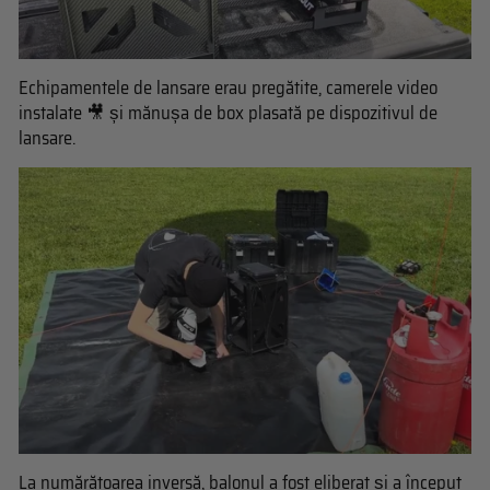
Echipamentele de lansare erau pregătite, camerele video
instalate 🎥 și mănușa de box plasată pe dispozitivul de
lansare.
La numărătoarea inversă, balonul a fost eliberat și a început