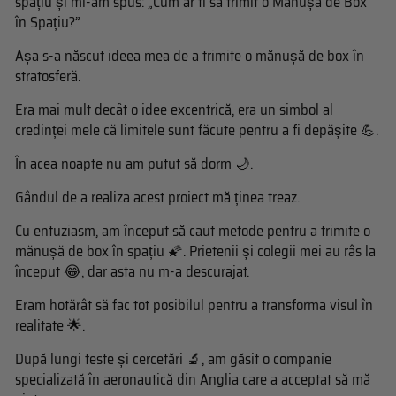
spațiu și mi-am spus: „Cum ar fi să trimit o Mănușă de Box
în Spațiu?”
Așa s-a născut ideea mea de a trimite o mănușă de box în
stratosferă.
Era mai mult decât o idee excentrică, era un simbol al
credinței mele că limitele sunt făcute pentru a fi depășite 💪.
În acea noapte nu am putut să dorm 🌙.
Gândul de a realiza acest proiect mă ținea treaz.
Cu entuziasm, am început să caut metode pentru a trimite o
mănușă de box în spațiu 🌠. Prietenii și colegii mei au râs la
început 😂, dar asta nu m-a descurajat.
Eram hotărât să fac tot posibilul pentru a transforma visul în
realitate 🌟.
După lungi teste și cercetări 🔬, am găsit o companie
specializată în aeronautică din Anglia care a acceptat să mă