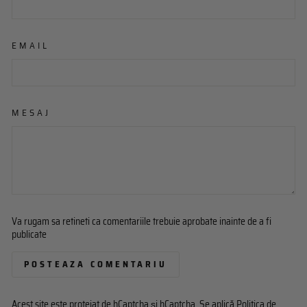
EMAIL
MESAJ
Va rugam sa retineti ca comentariile trebuie aprobate inainte de a fi
publicate
POSTEAZA COMENTARIU
Acest site este protejat de hCaptcha și hCaptcha. Se aplică
Politica de