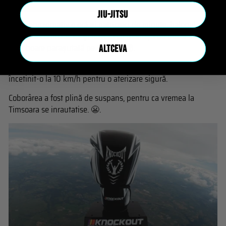
JIU-JITSU
După aproximativ o oră și patruzeci de minute, balonul a
explodat controlat 💥 și naveta cu mănușa de box a început
să coboare parașutată pe Pământ 🌍.
ALTCEVA
Coborârea a fost inițial rapidă, cu 260 km/h, dar parașuta a
încetinit-o la 10 km/h pentru o aterizare sigură.
Coborârea a fost plină de suspans, pentru ca vremea la
Timsoara se inrautatise. 😬.