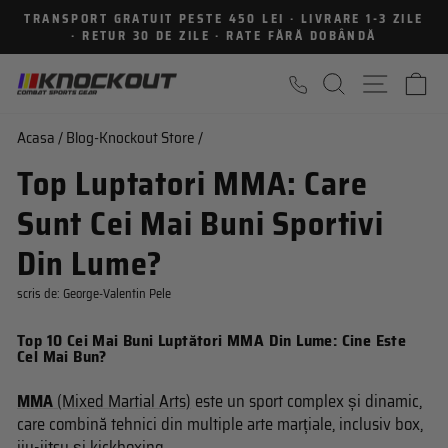
Sari
TRANSPORT GRATUIT PESTE 450 LEI · LIVRARE 1-3 ZILE
la
· RETUR 30 DE ZILE · RATE FĂRĂ DOBÂNDĂ
Intrerupe
continut
prezentarea
CAUTARE
NAVIGA
C
Acasa
/
Blog-Knockout Store
/
Top Luptatori MMA: Care
Sunt Cei Mai Buni Sportivi
Din Lume?
scris de:
George-Valentin Pele
Top 10 Cei Mai Buni Luptători MMA Din Lume: Cine Este
Cel Mai Bun?
MMA
(Mixed Martial Arts)
este un sport complex și dinamic,
care combină tehnici din multiple arte marțiale, inclusiv box,
jiu-jitsu și kickboxing.