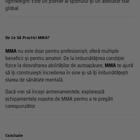
lightweight. Este un pionier al sportului și un adevărat star
global.
De Ce Să Practici MMA?
MMA
nu este doar pentru profesioniști; oferă multiple
beneficii și pentru amatori. De la îmbunătățirea condiției
fizice la dezvoltarea abilităților de autoapărare,
MMA
te ajută
să îți construiești încrederea în sine și să îți îmbunătățești
starea de sănătate mentală.
Dacă vrei să începi antrenamentele, explorează
echipamentele noastre de MMA
pentru a te pregăti
corespunzător.
Concluzie