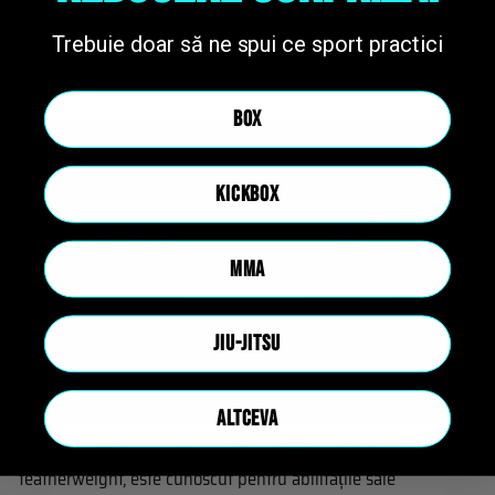
Trebuie doar să ne spui ce sport practici
7.
Alexander Volkanovski ⚔️
BOX
KICKBOX
MMA
JIU-JITSU
ALTCEVA
Alexander Volkanovski, campionul
UFC
în divizia
featherweight, este cunoscut pentru abilitățile sale