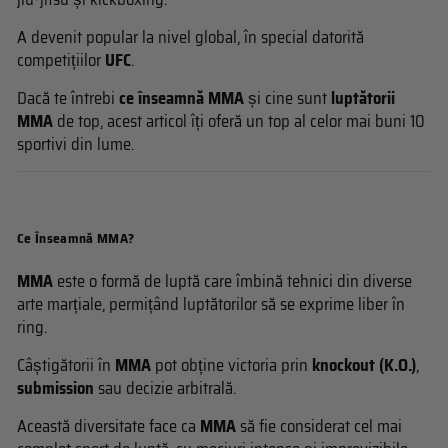
A devenit popular la nivel global, în special datorită
competițiilor
UFC
.
Dacă te întrebi
ce înseamnă MMA
și cine sunt
luptătorii
MMA
de top, acest articol îți oferă un top al celor mai buni 10
sportivi din lume.
Ce Înseamnă MMA?
MMA
este o formă de luptă care îmbină tehnici din diverse
arte marțiale, permițând luptătorilor să se exprime liber în
ring.
Câștigătorii în
MMA
pot obține victoria prin
knockout (K.O.)
,
submission
sau decizie arbitrală.
Această diversitate face ca
MMA
să fie considerat cel mai