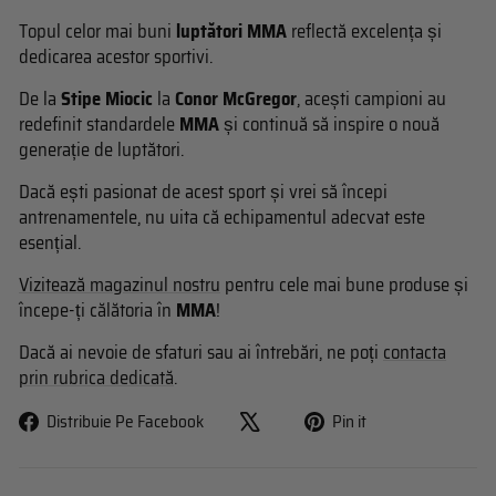
Topul celor mai buni
luptători MMA
reflectă excelența și
dedicarea acestor sportivi.
De la
Stipe Miocic
la
Conor McGregor
, acești campioni au
redefinit standardele
MMA
și continuă să inspire o nouă
generație de luptători.
Dacă ești pasionat de acest sport și vrei să începi
antrenamentele, nu uita că echipamentul adecvat este
esențial.
Vizitează magazinul nostru
pentru cele mai bune produse și
începe-ți călătoria în
MMA
!
Dacă ai nevoie de sfaturi sau ai întrebări, ne poți
contacta
prin rubrica dedicată
.
Share
Pin
Distribuie Pe Facebook
Pin it
on
on
Facebook
Pinterest