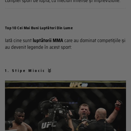
complet sport de luptă, cu meciuri intense și imprevizibile.
Top 10 Cei Mai Buni Luptători Din Lume
Iată cine sunt
luptătorii MMA
care au dominat competițiile și
au devenit legende în acest sport:
1.
Stipe Miocic 🥇