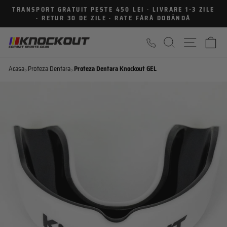
Sari
TRANSPORT GRATUIT PESTE 450 LEI · LIVRARE 1-3 ZILE
la
· RETUR 30 DE ZILE · RATE FĂRĂ DOBÂNDĂ
Intrerupe
continut
prezentarea
CAUTARE
NAVIGA
C
Acasa
Proteza Dentara
Proteza Dentara Knockout GEL
>
>