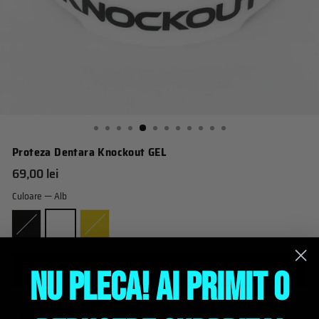
Proteza Dentara Knockout GEL
Pret
69,00 lei
obisnuit
Culoare
—
Alb
ADAUGĂ IN COŞ
NU PLECA! AI PRIMIT O
Descriere Proteza Dentara Knockout GEL