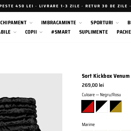
ESTE 450 LEI · LIVRARE 1-3 ZILE · RETUR 30 DE ZILE
Intrerupe
prezentarea
ECHIPAMENT
IMBRACAMINTE
SPORTURI
B
ABILE
COPII
#SMART
SUPLIMENTE
PACHE
Sort Kickbox Venum 
Pret
269,00 lei
obisnuit
Culoare
—
Negru/Rosu
Marime