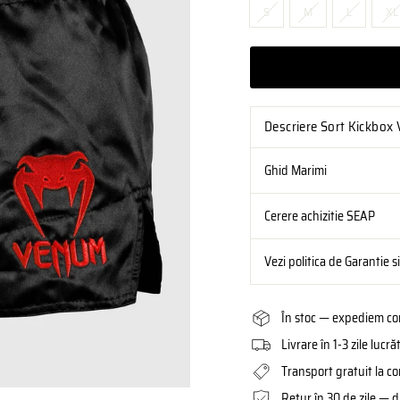
S
M
L
XL
Descriere Sort Kickbox
Ghid Marimi
Cerere achizitie SEAP
Vezi politica de Garantie s
În stoc — expediem com
Livrare în 1-3 zile luc
Transport gratuit la c
Retur în 30 de zile — d