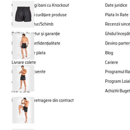
Cum sa castigi bani cu Knockout
Date juridice
Întreținere și curățare produse
Plata In Rate
Formular Retur/Schimb
Recenzii sinc
Politica de retur și garanție
Ghidul începăt
Politica de confidențialitate
Devino parte
Modalitati de plata
Blog
Livrare colete
Cariere
Intrebări frecvente
Programul Ra
ANPC
Program Loial
ANPC SAL
Achizitii Bug
Formular de retragere din contract