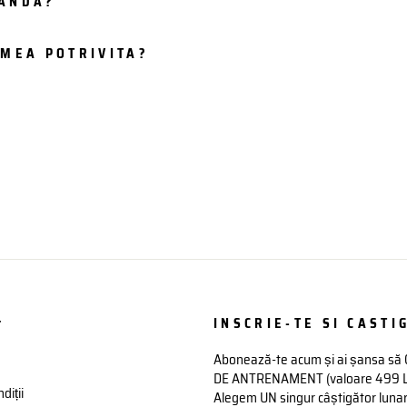
MANDA?
IMEA POTRIVITA?
t
INSCRIE-TE SI CASTIG
Abonează-te acum și ai șansa să
DE ANTRENAMENT (valoare 499 Lei)
diții
Alegem UN singur câștigător lunar 