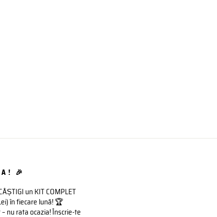
A! 🎉
 CÂȘTIGI un KIT COMPLET
 în fiecare lună! 🏆
– nu rata ocazia! Înscrie-te