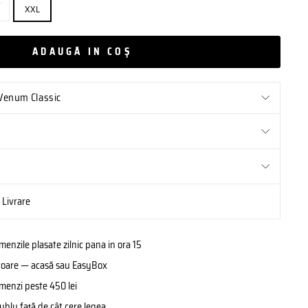
XXL
ADAUGĂ IN COŞ
 Venum Classic
i Livrare
enzile plasate zilnic pana in ora 15
rătoare — acasă sau EasyBox
omenzi peste 450 lei
ublu față de cât cere legea