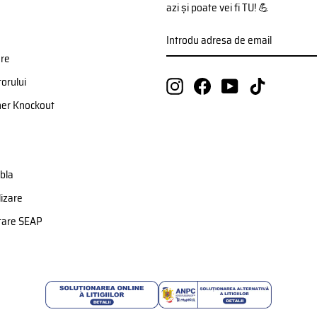
azi și poate vei fi TU! 💪
INTRODU
ABONATI-
ADRESA
VA
DE
ere
EMAIL
orului
Instagram
Facebook
YouTube
TikTok
ner Knockout
bla
izare
etare SEAP