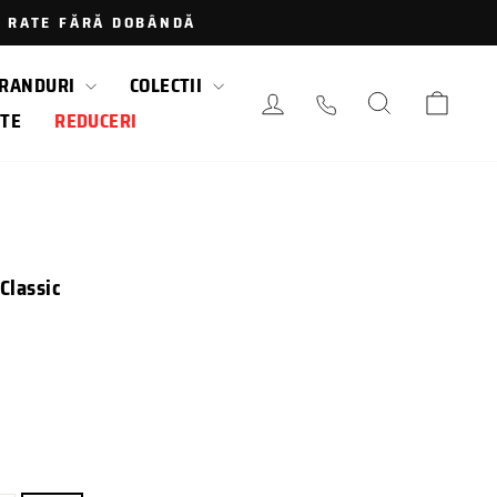
 · RATE FĂRĂ DOBÂNDĂ
RANDURI
COLECTII
AUTENTIFICARE / LOGAR
CAUTARE
COS
TE
REDUCERI
Classic