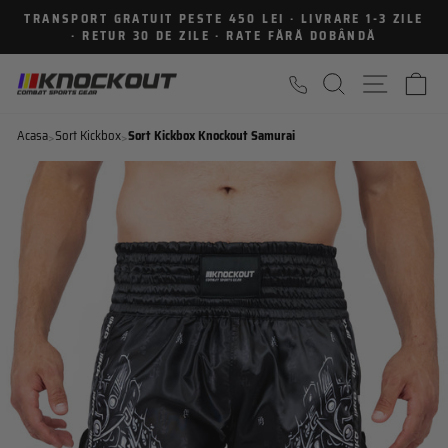
Sari
TRANSPORT GRATUIT PESTE 450 LEI · LIVRARE 1-3 ZILE
la
· RETUR 30 DE ZILE · RATE FĂRĂ DOBÂNDĂ
Intrerupe
continut
prezentarea
CAUTARE
NAVIGA
C
Acasa
Sort Kickbox
Sort Kickbox Knockout Samurai
>
>