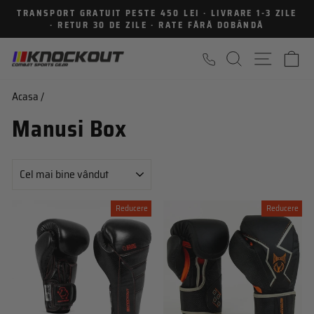
Sari
TRANSPORT GRATUIT PESTE 450 LEI · LIVRARE 1-3 ZILE
la
· RETUR 30 DE ZILE · RATE FĂRĂ DOBÂNDĂ
Intrerupe
continut
prezentarea
CAUTARE
NAVIGA
C
Acasa
/
Manusi Box
SORTEAZA
Reducere
Reducere