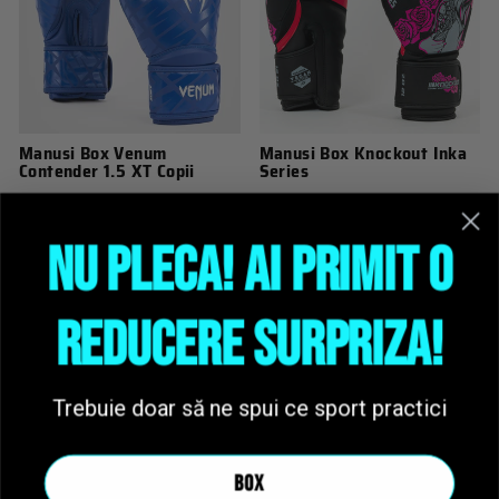
Manusi Box Venum
Manusi Box Knockout Inka
Contender 1.5 XT Copii
Series
229,00 lei
229,00 lei
NU PLECA! AI PRIMIT O
Vandute toate
REDUCERE SURPRIZA!
Trebuie doar să ne spui ce sport practici
Manusi Box Venum
Manusi Box Twins Cu Siret
BOX
Challenger 2.5