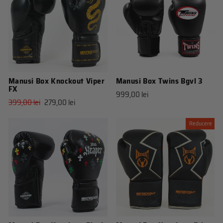
Manusi Box Knockout Viper
Manusi Box Twins Bgvl 3
FX
999,00 lei
Pret
Pret
399,00 lei
279,00 lei
obisnuit
de
vanzare
Reducere