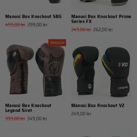
Manusi Box Knockout SBG
Manusi Box Knockout Prime
Series FX
Pret
Pret
499,00 lei
299,00 lei
Pret
Pret
349,00 lei
262,00 lei
obisnuit
de
obisnuit
de
vanzare
vanzare
Reducere
Manusi Box Knockout
Manusi Box Knockout V2
Legend Siret
249,00 lei
Pret
Pret
399,00 lei
349,00 lei
obisnuit
de
vanzare