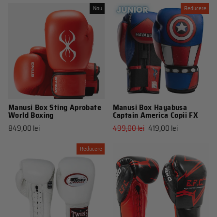
Nou
Reducere
Manusi Box Sting Aprobate
Manusi Box Hayabusa
World Boxing
Captain America Copii FX
Pret
Pret
849,00 lei
499,00 lei
419,00 lei
obisnuit
de
vanzare
Reducere