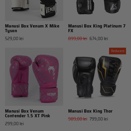
Manusi Box Venum X Mike
Manusi Box King Platinum 7
Tyson
FX
Pret
Pret
529,00 lei
899,00 lei
674,00 lei
obisnuit
de
vanzare
Reducere
Manusi Box Venum
Manusi Box King Thor
Contender 1.5 XT Pink
Pret
Pret
989,00 lei
799,00 lei
299,00 lei
obisnuit
de
vanzare