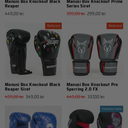
Manusi Box Knockout Black
Manusi Box Knockout Prime
Reaper
Series Siret
Pret
Pret
449,00 lei
399,00 lei
299,00 lei
obisnuit
de
vanzare
Reducere
Reducere
Manusi Box Knockout Black
Manusi Box Knockout Pro
Reaper Siret
Sparring 2.0 FX
Pret
Pret
Pret
Pret
499,00 lei
349,00 lei
449,00 lei
337,00 lei
obisnuit
de
obisnuit
de
vanzare
vanzare
Vandute toate