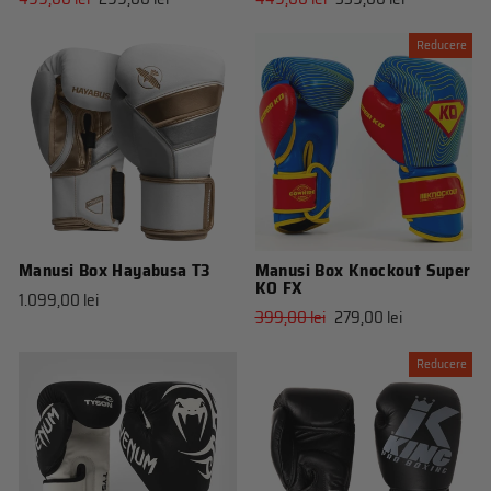
obisnuit
de
obisnuit
de
vanzare
vanzare
Reducere
Manusi Box Hayabusa T3
Manusi Box Knockout Super
KO FX
1.099,00 lei
Pret
Pret
399,00 lei
279,00 lei
obisnuit
de
vanzare
Reducere