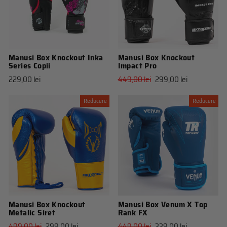
Manusi Box Knockout Inka
Manusi Box Knockout
Series Copii
Impact Pro
Pret
Pret
229,00 lei
449,00 lei
299,00 lei
obisnuit
de
vanzare
Reducere
Reducere
Manusi Box Knockout
Manusi Box Venum X Top
Metalic Siret
Rank FX
Pret
Pret
Pret
Pret
499,00 lei
299,00 lei
449,00 lei
339,00 lei