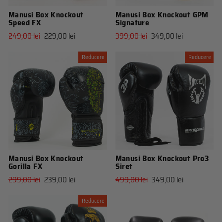
Manusi Box Knockout
Manusi Box Knockout GPM
Speed FX
Signature
Pret
Pret
Pret
Pret
249,00 lei
229,00 lei
399,00 lei
349,00 lei
obisnuit
de
obisnuit
de
vanzare
vanzare
Reducere
Reducere
Manusi Box Knockout
Manusi Box Knockout Pro3
Gorilla FX
Siret
Pret
Pret
Pret
Pret
299,00 lei
239,00 lei
499,00 lei
349,00 lei
obisnuit
de
obisnuit
de
vanzare
vanzare
Reducere