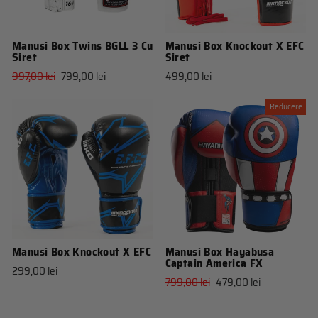
Manusi Box Twins BGLL 3 Cu
Manusi Box Knockout X EFC
Siret
Siret
Pret
Pret
997,00 lei
799,00 lei
499,00 lei
obisnuit
de
vanzare
Reducere
Manusi Box Knockout X EFC
Manusi Box Hayabusa
Captain America FX
299,00 lei
Pret
Pret
799,00 lei
479,00 lei
obisnuit
de
vanzare