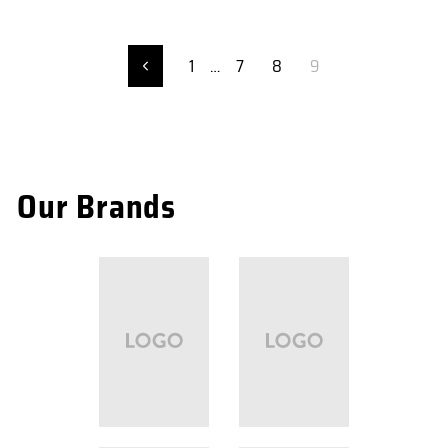
1
…
7
8
9
Anterior
Our Brands