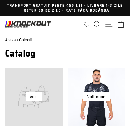
Sari
TRANSPORT GRATUIT PESTE 450 LEI · LIVRARE 1-3 ZILE
la
· RETUR 30 DE ZILE · RATE FĂRĂ DOBÂNDĂ
Intrerupe
continut
prezentarea
CAUTARE
NAVIGA
C
Acasa
/
Colecții
Catalog
vice
Volthrone