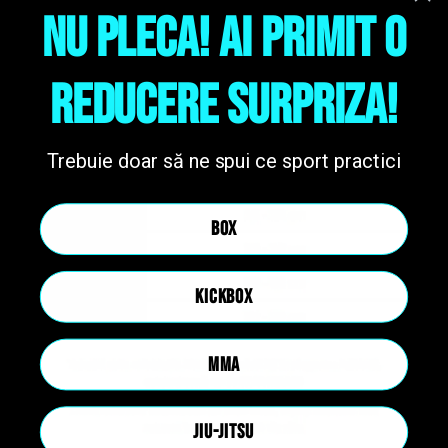
NU PLECA! AI PRIMIT O
REDUCERE SURPRIZA!
Trebuie doar să ne spui ce sport practici
BOX
KICKBOX
MMA
JIU-JITSU