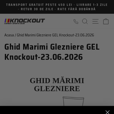
Sari
TRANSPORT GRATUIT PESTE 450 LEI · LIVRARE 1-3 ZILE
la
· RETUR 30 DE ZILE · RATE FĂRĂ DOBÂNDĂ
Intrerupe
continut
prezentarea
CAUTARE
NAVIGA
C
Acasa
/
Ghid Marimi Glezniere GEL Knockout-23.06.2026
Ghid Marimi Glezniere GEL
Knockout-23.06.2026