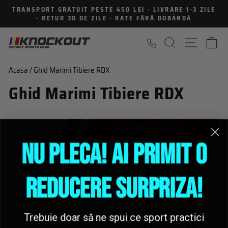
Sari
TRANSPORT GRATUIT PESTE 450 LEI · LIVRARE 1-3 ZILE
la
· RETUR 30 DE ZILE · RATE FĂRĂ DOBÂNDĂ
Intrerupe
continut
prezentarea
CAUTARE
NAVIGA
C
Acasa
/
Ghid Marimi Tibiere RDX
Ghid Marimi Tibiere RDX
NU PLECA! AI PRIMIT O
REDUCERE SURPRIZA!
Trebuie doar să ne spui ce sport practici