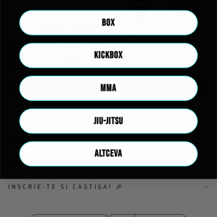
BOX
KICKBOX
MMA
JIU-JITSU
PENTRU CLIENȚI
ALTCEVA
KNOCKOUT
INSCRIE-TE SI CASTIGA! 🎉