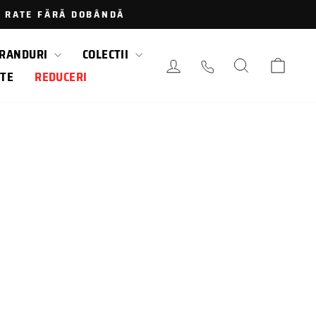
 · RATE FĂRĂ DOBÂNDĂ
RANDURI
COLECTII
AUTENTIFICARE / LOGAR
CAUTARE
COS
TE
REDUCERI