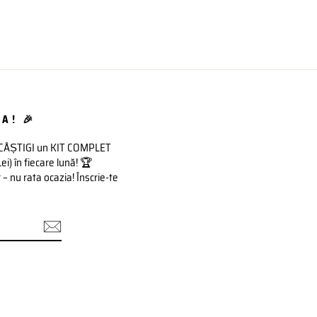
A! 🎉
 CÂȘTIGI un KIT COMPLET
 în fiecare lună! 🏆
– nu rata ocazia! Înscrie-te