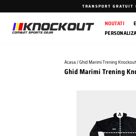
Sari
TRANSPORT GRATUIT P
la
continut
NOUTATI
PERSONALIZ
Acasa
/
Ghid Marimi Trening Knockout
Ghid Marimi Trening Kn