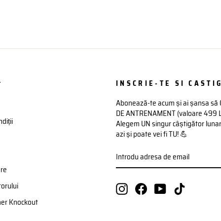
t
INSCRIE-TE SI CASTIG
Abonează-te acum și ai șansa să
DE ANTRENAMENT (valoare 499 Lei)
diții
Alegem UN singur câștigător lunar 
azi și poate vei fi TU! 💪
INTRODU
ABONATI-
ADRESA
VA
DE
ere
EMAIL
orului
Instagram
Facebook
YouTube
TikTok
ner Knockout