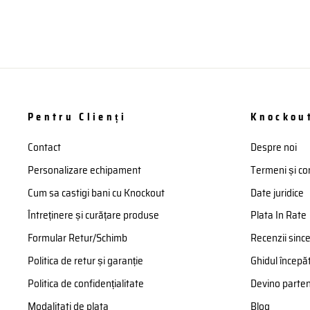
Pentru Clienți
Knockou
Contact
Despre noi
Personalizare echipament
Termeni și con
Cum sa castigi bani cu Knockout
Date juridice
Întreținere și curățare produse
Plata In Rate
Formular Retur/Schimb
Recenzii sinc
Politica de retur și garanție
Ghidul începăt
Politica de confidențialitate
Devino parte
Modalitati de plata
Blog