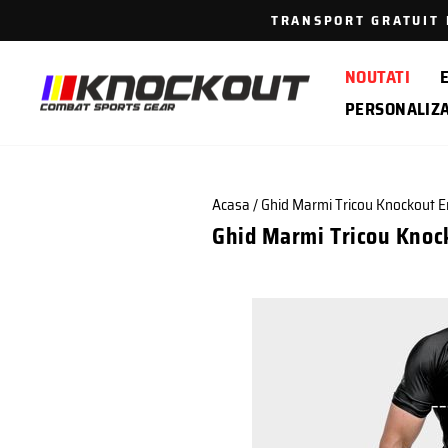
Sari
TRANSPORT GRATUIT P
la
continut
NOUTATI
PERSONALIZ
Acasa
/
Ghid Marmi Tricou Knockout
Ghid Marmi Tricou Kno