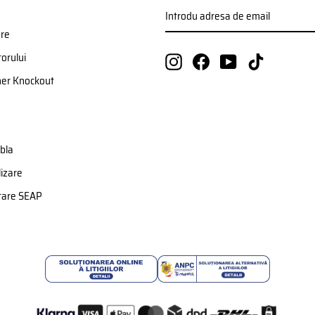
INTRODU
ABONATI-
ADRESA
VA
DE
ere
EMAIL
orului
Instagram
Facebook
YouTube
TikTok
ner Knockout
bla
izare
etare SEAP