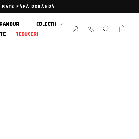
 · RATE FĂRĂ DOBÂNDĂ
RANDURI
COLECTII
AUTENTIFICARE / LOGAR
CAUTARE
COS
TE
REDUCERI