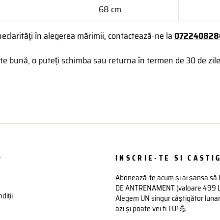
68 cm
neclarități în alegerea mărimii, contactează-ne la
072240828
 bună, o puteți schimba sau returna în termen de 30 de zile
t
INSCRIE-TE SI CASTIG
Abonează-te acum și ai șansa să
DE ANTRENAMENT (valoare 499 Lei)
diții
Alegem UN singur câștigător lunar 
azi și poate vei fi TU! 💪