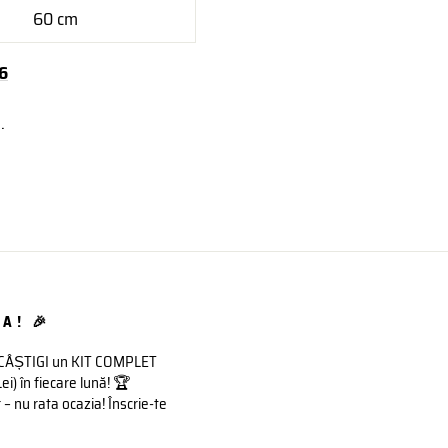
60 cm
6
.
A! 🎉
 CÂȘTIGI un KIT COMPLET
 în fiecare lună! 🏆
– nu rata ocazia! Înscrie-te