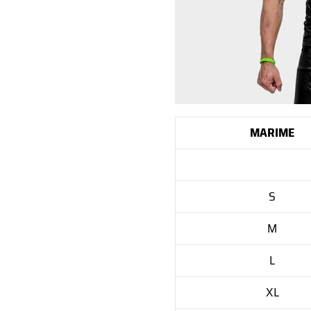
MARIME
S
M
L
XL