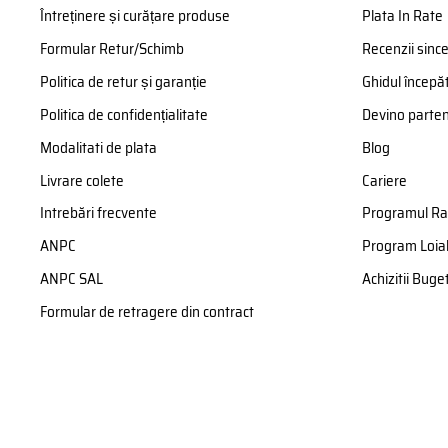
Întreținere și curățare produse
Plata In Rate
Formular Retur/Schimb
Recenzii sinc
Politica de retur și garanție
Ghidul începăt
Politica de confidențialitate
Devino parte
Modalitati de plata
Blog
Livrare colete
Cariere
Intrebări frecvente
Programul Ra
ANPC
Program Loial
ANPC SAL
Achizitii Bug
Formular de retragere din contract