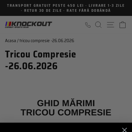
Sari
TRANSPORT GRATUIT PESTE 450 LEI · LIVRARE 1-3 ZILE
la
· RETUR 30 DE ZILE · RATE FĂRĂ DOBÂNDĂ
Intrerupe
continut
prezentarea
CAUTARE
NAVIGA
C
Acasa
/
tricou compresie -26.06.2026
Tricou Compresie
-26.06.2026