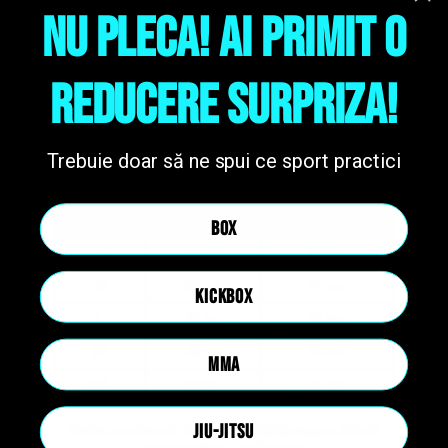
NU PLECA! AI PRIMIT O
REDUCERE SURPRIZA!
Trebuie doar să ne spui ce sport practici
BOX
KICKBOX
MMA
JIU-JITSU