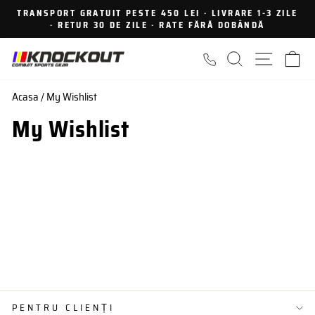
Sari
TRANSPORT GRATUIT PESTE 450 LEI · LIVRARE 1-3 ZILE
la
· RETUR 30 DE ZILE · RATE FĂRĂ DOBÂNDĂ
Intrerupe
continut
prezentarea
CAUTARE
NAVIGA
C
Acasa
/
My Wishlist
My Wishlist
PENTRU CLIENȚI