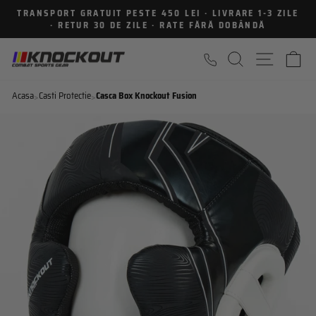
Sari
TRANSPORT GRATUIT PESTE 450 LEI · LIVRARE 1-3 ZILE
la
· RETUR 30 DE ZILE · RATE FĂRĂ DOBÂNDĂ
Intrerupe
continut
prezentarea
CAUTARE
NAVIGA
C
Acasa
Casti Protectie
Casca Box Knockout Fusion
>
>