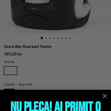
Casca Box Knockout Fusion
Pret
199,00 lei
obisnuit
Marime
S/M
L/XL
XXL
Culoare
—
Negru/Alb
NU PLECA! AI PRIMIT O
ALERTA STOC