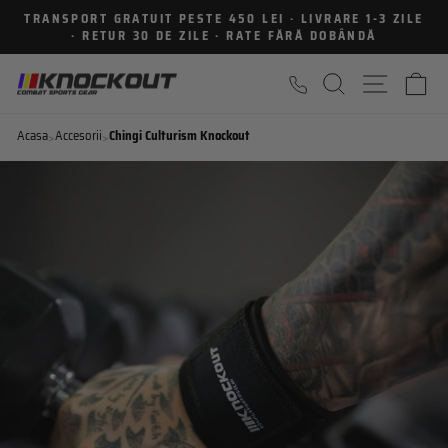
Sari
TRANSPORT GRATUIT PESTE 450 LEI · LIVRARE 1-3 ZILE
la
· RETUR 30 DE ZILE · RATE FĂRĂ DOBÂNDĂ
Intrerupe
continut
prezentarea
CAUTARE
NAVIGA
C
Acasa
Accesorii
Chingi Culturism Knockout
>
>