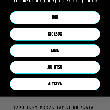
Trebuie doar să ne spui ce sport practici
În stoc — expediem comenzile plasate zilnic pana in ora 15
Livrare în 1-3 zile lucrătoare — acasă sau EasyBox
BOX
Transport gratuit la comenzi peste 450 lei
Retur în 30 de zile — dublu față de cât cere legea
KICKBOX
Plată în rate fără dobândă cu Klarna
Garanție legală de conformitate: 2 ani — pentru defecte de
MMA
fabricație
JIU-JITSU
Intrebari Frecvente
ALTCEVA
Comanda & Livrare
CARE SUNT MODALITATILE DE PLATA