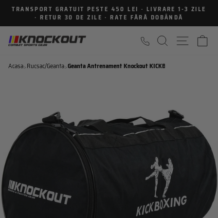
Sari
TRANSPORT GRATUIT PESTE 450 LEI · LIVRARE 1-3 ZILE
la
· RETUR 30 DE ZILE · RATE FĂRĂ DOBÂNDĂ
Intrerupe
continut
prezentarea
CAUTARE
NAVIGA
C
Acasa
Rucsac/Geanta
Geanta Antrenament Knockout KICKBOXING
>
>