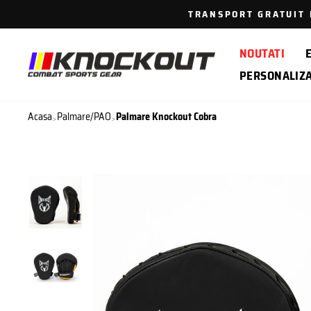
Sari
TRANSPORT GRATUIT P
la
continut
NOUTATI
PERSONALIZ
Acasa
Palmare/PAO
Palmare Knockout Cobra
>
>