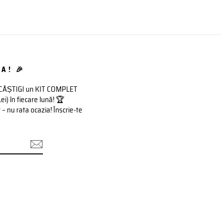
A! 🎉
 CÂȘTIGI un KIT COMPLET
 în fiecare lună! 🏆
– nu rata ocazia! Înscrie-te