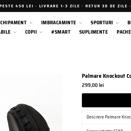
ESTE 450 LEI · LIVRARE 1-3 ZILE · RETUR 30 DE ZILE
Intrerupe
prezentarea
ECHIPAMENT
IMBRACAMINTE
SPORTURI
B
ABILE
COPII
#SMART
SUPLIMENTE
PACHE
Palmare Knockout C
Pret
299,00 lei
obisnuit
Descriere Palmare Kno