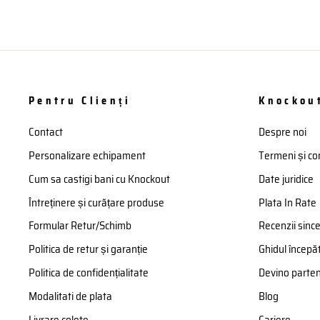
Pentru Clienți
Knockou
Contact
Despre noi
Personalizare echipament
Termeni și con
Cum sa castigi bani cu Knockout
Date juridice
Întreținere și curățare produse
Plata In Rate
Formular Retur/Schimb
Recenzii sinc
Politica de retur și garanție
Ghidul începăt
Politica de confidențialitate
Devino parte
Modalitati de plata
Blog
Livrare colete
Cariere