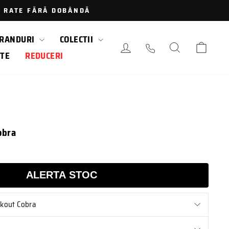
 · RATE FĂRĂ DOBÂNDĂ
RANDURI
COLECTII
AUTENTIFICARE / LOGAR
CAUTARE
COS
TE
REDUCERI
obra
ALERTA STOC
ckout Cobra