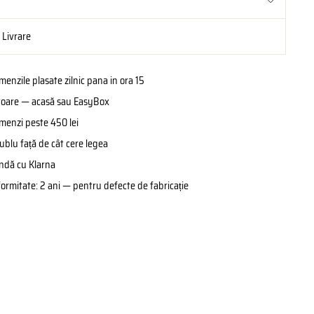
i Livrare
enzile plasate zilnic pana in ora 15
rătoare — acasă sau EasyBox
omenzi peste 450 lei
ublu față de cât cere legea
ândă cu Klarna
formitate: 2 ani — pentru defecte de fabricație