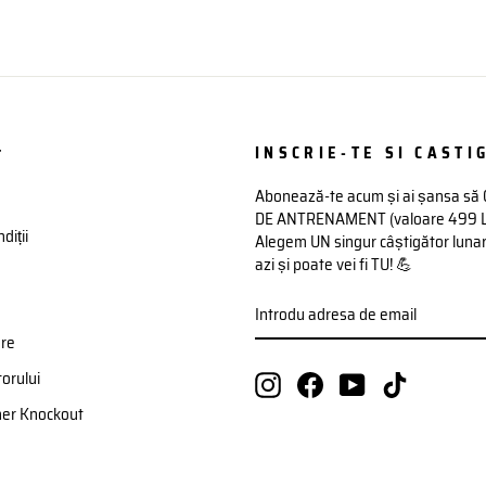
t
INSCRIE-TE SI CASTIG
Abonează-te acum și ai șansa să
DE ANTRENAMENT (valoare 499 Lei)
diții
Alegem UN singur câștigător lunar 
azi și poate vei fi TU! 💪
INTRODU
ABONATI-
ADRESA
VA
DE
ere
EMAIL
orului
Instagram
Facebook
YouTube
TikTok
ner Knockout