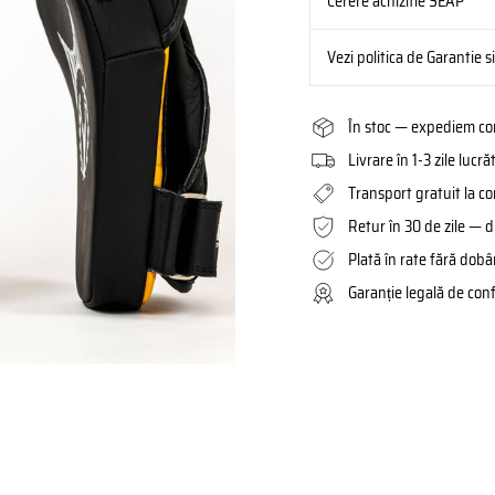
Cerere achizitie SEAP
Vezi politica de Garantie s
În stoc — expediem com
Livrare în 1-3 zile luc
Transport gratuit la c
Retur în 30 de zile — d
Plată în rate fără dob
Garanție legală de con