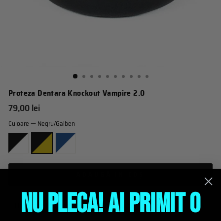
Proteza Dentara Knockout Vampire 2.0
Pret
79,00 lei
obisnuit
Culoare
—
Negru/Galben
ADAUGĂ IN COŞ
NU PLECA! AI PRIMIT O
Descriere Proteza Dentara Knockout Vampire 2.0