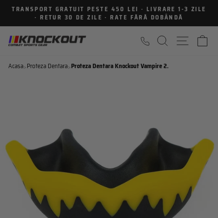
Sari
TRANSPORT GRATUIT PESTE 450 LEI · LIVRARE 1-3 ZILE
la
· RETUR 30 DE ZILE · RATE FĂRĂ DOBÂNDĂ
Intrerupe
continut
prezentarea
CAUTARE
NAVIGA
C
Acasa
Proteza Dentara
Proteza Dentara Knockout Vampire 2.0
>
>