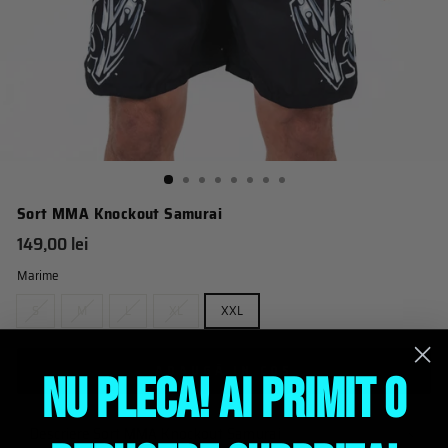
Sort MMA Knockout Samurai
Pret
149,00 lei
obisnuit
Marime
S
M
L
XL
XXL
ADAUGĂ IN COŞ
NU PLECA! AI PRIMIT O
Descriere Sort MMA Knockout Samurai