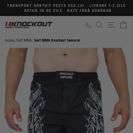
Sari
TRANSPORT GRATUIT PESTE 450 LEI · LIVRARE 1-3 ZILE
la
· RETUR 30 DE ZILE · RATE FĂRĂ DOBÂNDĂ
Intrerupe
continut
prezentarea
CAUTARE
NAVIGA
C
Acasa
Sort MMA
Sort MMA Knockout Samurai
>
>