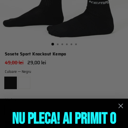
Sosete Sport Knockout Kempo
Pret
Pret
49,00 lei
29,00 lei
obisnuit
de
Culoare
—
Negru
vanzare
Marime
39/41
42/44
45/47
NU PLECA! AI PRIMIT O
ADAUGĂ IN COŞ