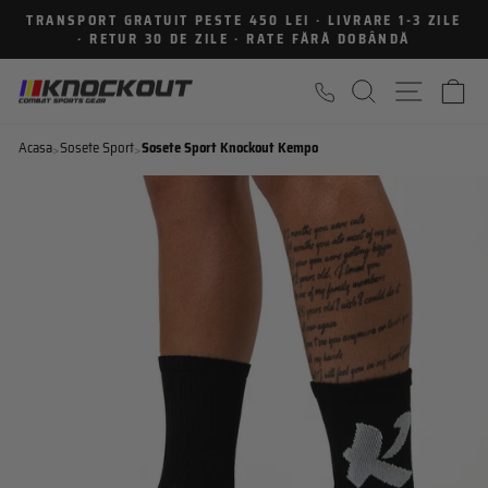
Sari
TRANSPORT GRATUIT PESTE 450 LEI · LIVRARE 1-3 ZILE
la
· RETUR 30 DE ZILE · RATE FĂRĂ DOBÂNDĂ
Intrerupe
continut
prezentarea
CAUTARE
NAVIGA
C
Acasa
Sosete Sport
Sosete Sport Knockout Kempo
>
>