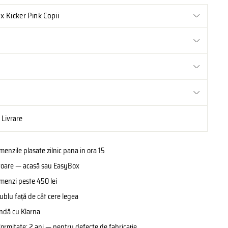
x Kicker Pink Copii
i Livrare
enzile plasate zilnic pana in ora 15
rătoare — acasă sau EasyBox
omenzi peste 450 lei
ublu față de cât cere legea
ândă cu Klarna
formitate: 2 ani — pentru defecte de fabricație