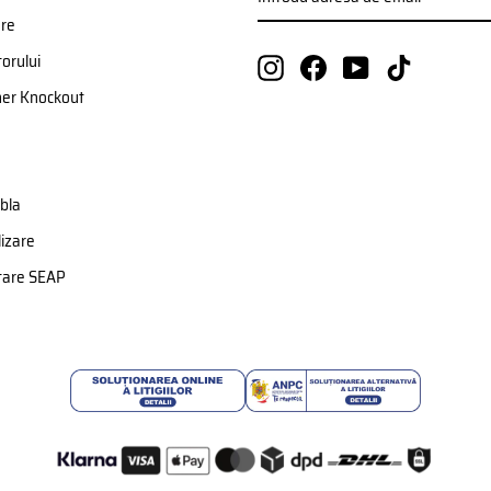
ADRESA
VA
DE
ere
EMAIL
orului
Instagram
Facebook
YouTube
TikTok
ner Knockout
bla
izare
etare SEAP