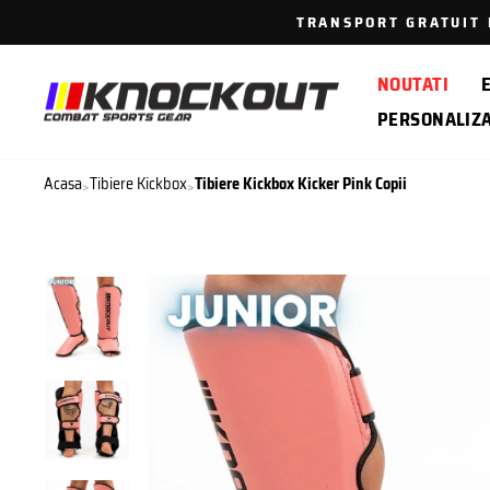
Sari
TRANSPORT GRATUIT P
la
continut
NOUTATI
PERSONALIZ
Acasa
Tibiere Kickbox
Tibiere Kickbox Kicker Pink Copii
>
>