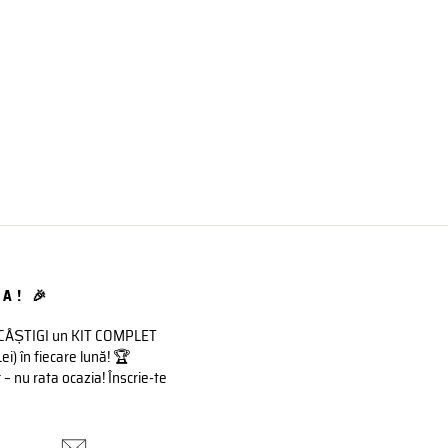
A! 🎉
 CÂȘTIGI un KIT COMPLET
 în fiecare lună! 🏆
– nu rata ocazia! Înscrie-te