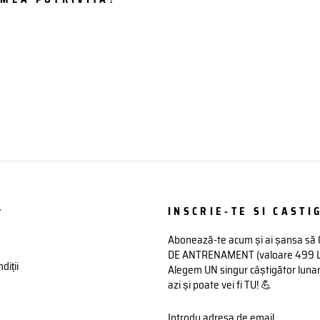
t
INSCRIE-TE SI CASTIG
Abonează-te acum și ai șansa să
DE ANTRENAMENT (valoare 499 Lei)
diții
Alegem UN singur câștigător lunar 
azi și poate vei fi TU! 💪
INTRODU
ABONATI-