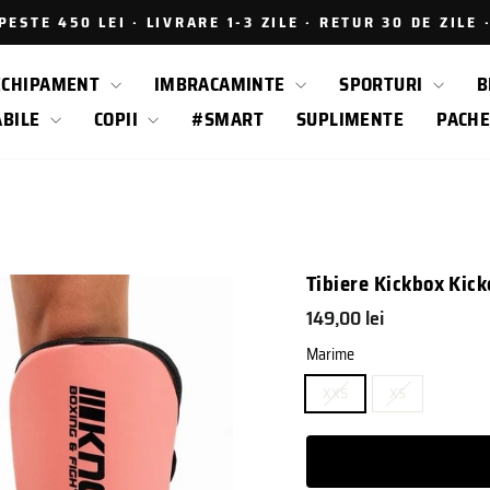
ESTE 450 LEI · LIVRARE 1-3 ZILE · RETUR 30 DE ZILE
Intrerupe
prezentarea
ECHIPAMENT
IMBRACAMINTE
SPORTURI
B
ABILE
COPII
#SMART
SUPLIMENTE
PACHE
Tibiere Kickbox Kick
Pret
149,00 lei
obisnuit
Marime
XXS
XS