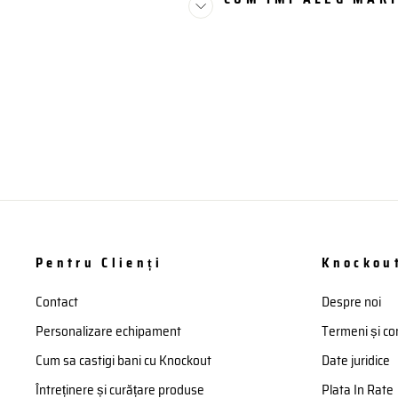
Pentru Clienți
Knockou
Contact
Despre noi
Personalizare echipament
Termeni și con
Cum sa castigi bani cu Knockout
Date juridice
Întreținere și curățare produse
Plata In Rate