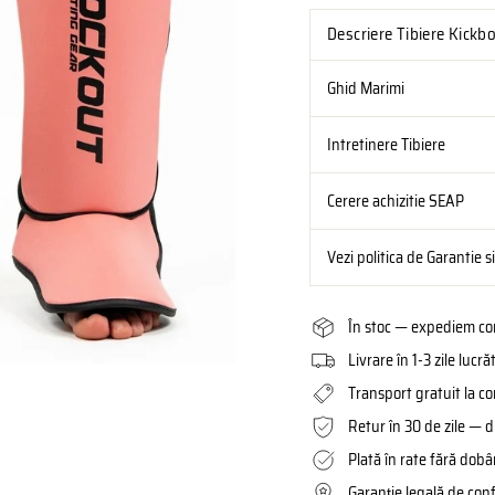
Descriere Tibiere Kickbo
Ghid Marimi
Intretinere Tibiere
Cerere achizitie SEAP
Vezi politica de Garantie s
În stoc — expediem com
Livrare în 1-3 zile luc
Transport gratuit la c
Retur în 30 de zile — d
Plată în rate fără dob
Garanție legală de con