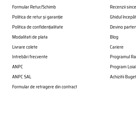
Formular Retur/Schimb
Recenzii sinc
Politica de retur și garanție
Ghidul începăt
Politica de confidențialitate
Devino parte
Modalitati de plata
Blog
Livrare colete
Cariere
Intrebări frecvente
Programul Ra
ANPC
Program Loial
ANPC SAL
Achizitii Bug
Formular de retragere din contract