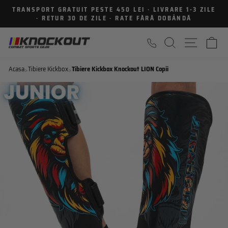
Sari
TRANSPORT GRATUIT PESTE 450 LEI · LIVRARE 1-3 ZILE
la
· RETUR 30 DE ZILE · RATE FĂRĂ DOBÂNDĂ
Intrerupe
continut
prezentarea
CAUTARE
NAVIGA
C
Acasa
Tibiere Kickbox
Tibiere Kickbox Knockout LION Copii
>
>