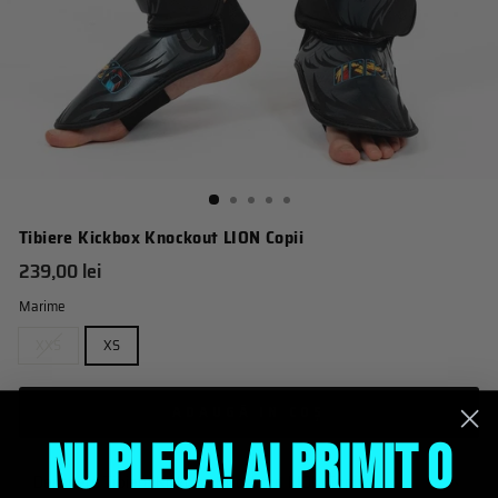
Tibiere Kickbox Knockout LION Copii
Pret
239,00 lei
obisnuit
Marime
XXS
XS
ADAUGĂ IN COŞ
NU PLECA! AI PRIMIT O
Descriere Tibiere Kickbox Knockout LION Copii