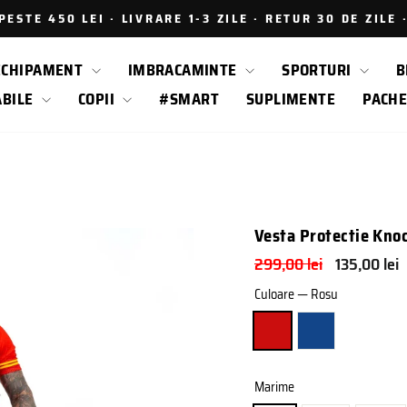
ESTE 450 LEI · LIVRARE 1-3 ZILE · RETUR 30 DE ZILE
Intrerupe
prezentarea
ECHIPAMENT
IMBRACAMINTE
SPORTURI
B
ABILE
COPII
#SMART
SUPLIMENTE
PACHE
Vesta Protectie Kno
Pret
Pret
299,00 lei
135,00 lei
obisnuit
de
Culoare
—
Rosu
vanzare
Marime