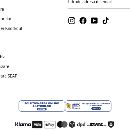
ADRESA
VA
DE
ere
EMAIL
orului
Instagram
Facebook
YouTube
TikTok
ner Knockout
bla
izare
etare SEAP