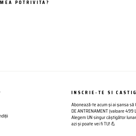
IMEA POTRIVITA?
t
INSCRIE-TE SI CASTIG
Abonează-te acum și ai șansa să
DE ANTRENAMENT (valoare 499 Lei)
diții
Alegem UN singur câștigător lunar 
azi și poate vei fi TU! 💪
INTRODU
ABONATI-