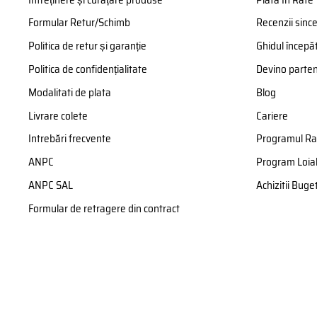
Formular Retur/Schimb
Recenzii sinc
Politica de retur și garanție
Ghidul începăt
Politica de confidențialitate
Devino parte
Modalitati de plata
Blog
Livrare colete
Cariere
Intrebări frecvente
Programul Ra
ANPC
Program Loial
ANPC SAL
Achizitii Bug
Formular de retragere din contract