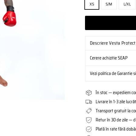
XS
S/M
L/XL
Descriere Vesta Protec
Cerere achizitie SEAP
Vezi politica de Garantie s
În stoc — expediem com
Livrare în 1-3 zile luc
Transport gratuit la c
Retur în 30 de zile — d
Plată în rate fără dob