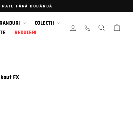
 · RATE FĂRĂ DOBÂNDĂ
RANDURI
COLECTII
AUTENTIFICARE / LOGAR
CAUTARE
COS
TE
REDUCERI
ckout FX