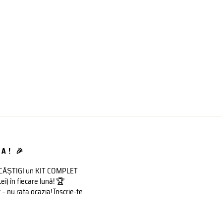
A! 🎉
 CÂȘTIGI un KIT COMPLET
 în fiecare lună! 🏆
– nu rata ocazia! Înscrie-te