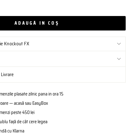
ADAUGĂ IN COŞ
tie Knockout FX
i Livrare
enzile plasate zilnic pana in ora 15
rătoare — acasă sau EasyBox
omenzi peste 450 lei
ublu față de cât cere legea
ândă cu Klarna