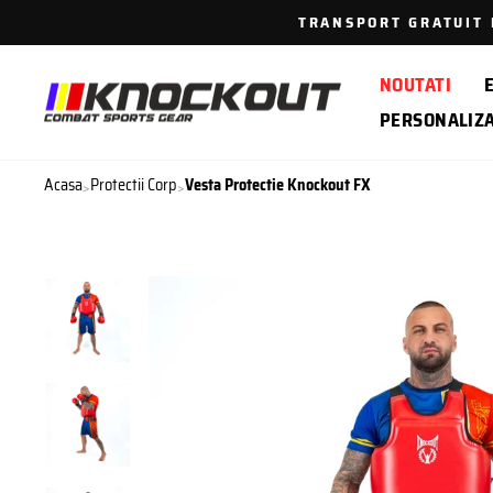
Sari
TRANSPORT GRATUIT P
la
continut
NOUTATI
PERSONALIZ
Acasa
Protectii Corp
Vesta Protectie Knockout FX
>
>