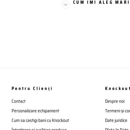
CUM IMI ALEG MAR
Pentru Clienți
Knockou
Contact
Despre noi
Personalizare echipament
Termeni și con
Cum sa castigi bani cu Knockout
Date juridice
Întreținere și curățare produse
Plata In Rate