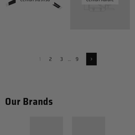
1
2
3
…
9
Urmatorul
Our Brands