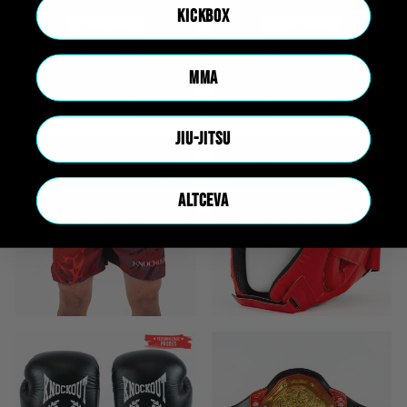
KICKBOX
Bustiera
Bustiere
MMA
JIU-JITSU
ALTCEVA
Carphatian Nightmare
Casti Protectie