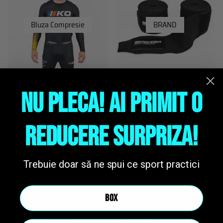
Bluza Compresie
BRAND
NU PLECA! AI PRIMIT O
REDUCERE SURPRIZA!
Burtiere si Pieptare
Brelocuri
Antrenor
Trebuie doar să ne spui ce sport practici
BOX