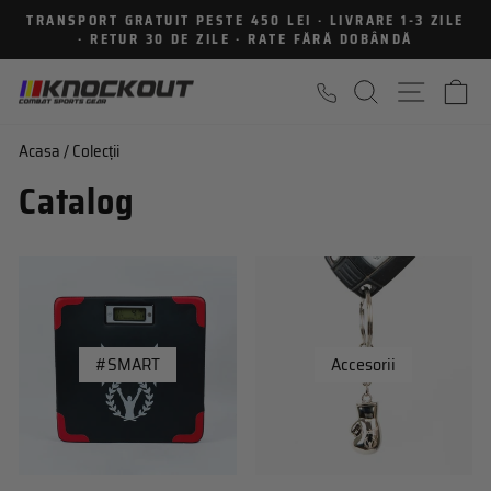
Sari
TRANSPORT GRATUIT PESTE 450 LEI · LIVRARE 1-3 ZILE
la
· RETUR 30 DE ZILE · RATE FĂRĂ DOBÂNDĂ
Intrerupe
continut
prezentarea
CAUTARE
NAVIGA
C
Acasa
/
Colecții
Catalog
#SMART
Accesorii