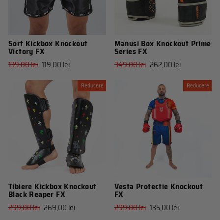
Sort Kickbox Knockout
Manusi Box Knockout Prime
Victory FX
Series FX
Pret
Pret
Pret
Pret
139,00 lei
119,00 lei
349,00 lei
262,00 lei
obisnuit
de
obisnuit
de
vanzare
vanzare
Reducere
Reducere
Tibiere Kickbox Knockout
Vesta Protectie Knockout
Black Reaper FX
FX
Pret
Pret
Pret
Pret
299,00 lei
269,00 lei
299,00 lei
135,00 lei
obisnuit
de
obisnuit
de