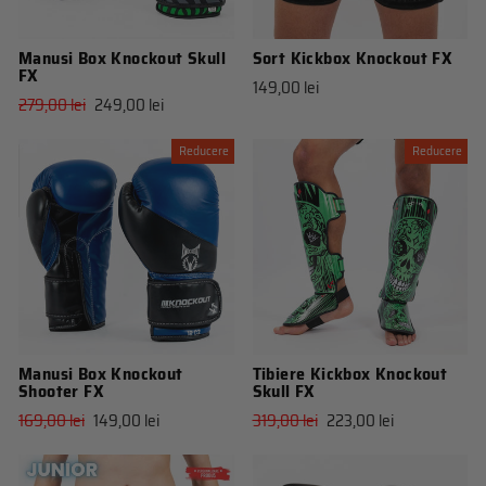
Manusi Box Knockout Skull
Sort Kickbox Knockout FX
FX
149,00 lei
Pret
Pret
279,00 lei
249,00 lei
obisnuit
de
vanzare
Reducere
Reducere
Manusi Box Knockout
Tibiere Kickbox Knockout
Shooter FX
Skull FX
Pret
Pret
Pret
Pret
169,00 lei
149,00 lei
319,00 lei
223,00 lei
obisnuit
de
obisnuit
de
vanzare
vanzare