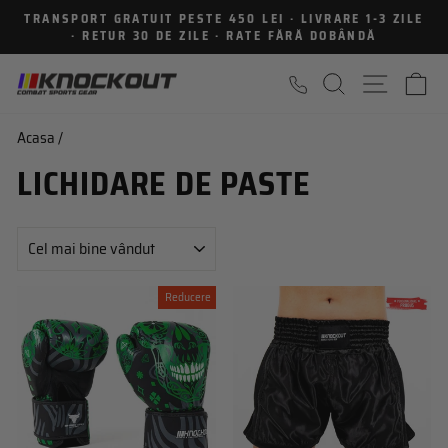
Sari
TRANSPORT GRATUIT PESTE 450 LEI · LIVRARE 1-3 ZILE
la
· RETUR 30 DE ZILE · RATE FĂRĂ DOBÂNDĂ
Intrerupe
continut
prezentarea
CAUTARE
NAVIGA
C
Acasa
/
LICHIDARE DE PASTE
SORTEAZA
Reducere