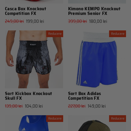
Casca Box Knockout
Kimono KEMPO Knockout
Competition FX
Premium Senior FX
Pret
Pret
Pret
Pret
249,00 lei
199,00 lei
399,00 lei
180,00 lei
obisnuit
de
obisnuit
de
vanzare
vanzare
Reducere
Reducere
Sort Kickbox Knockout
Sort Box Adidas
Skull FX
Competition FX
Pret
Pret
Pret
Pret
139,00 lei
104,00 lei
227,00 lei
149,00 lei
obisnuit
de
obisnuit
de
vanzare
vanzare
Reducere
Reducere