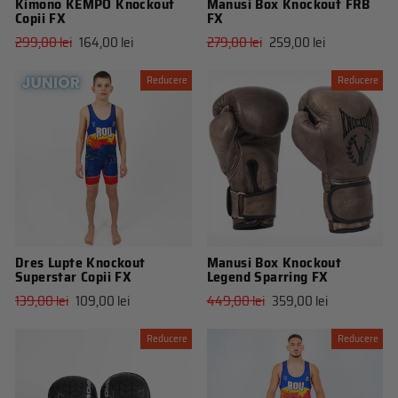
Kimono KEMPO Knockout
Manusi Box Knockout FRB
Copii FX
FX
Pret
Pret
Pret
Pret
299,00 lei
164,00 lei
279,00 lei
259,00 lei
obisnuit
de
obisnuit
de
vanzare
vanzare
Reducere
Reducere
Dres Lupte Knockout
Manusi Box Knockout
Superstar Copii FX
Legend Sparring FX
Pret
Pret
Pret
Pret
139,00 lei
109,00 lei
449,00 lei
359,00 lei
obisnuit
de
obisnuit
de
vanzare
vanzare
Reducere
Reducere