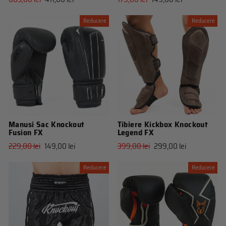
obisnuit
de
obisnuit
de
vanzare
vanzare
Reducere
Reducere
Manusi Sac Knockout
Tibiere Kickbox Knockout
Fusion FX
Legend FX
Pret
Pret
Pret
Pret
229,00 lei
149,00 lei
399,00 lei
299,00 lei
obisnuit
de
obisnuit
de
vanzare
vanzare
Reducere
Reducere