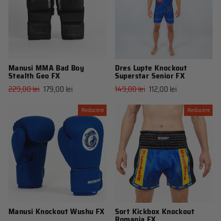
Manusi MMA Bad Boy
Dres Lupte Knockout
Stealth Geo FX
Superstar Senior FX
Pret
Pret
Pret
Pret
229,00 lei
179,00 lei
149,00 lei
112,00 lei
obisnuit
de
obisnuit
de
vanzare
vanzare
Reducere
Reducere
Manusi Knockout Wushu FX
Sort Kickbox Knockout
Romania FX