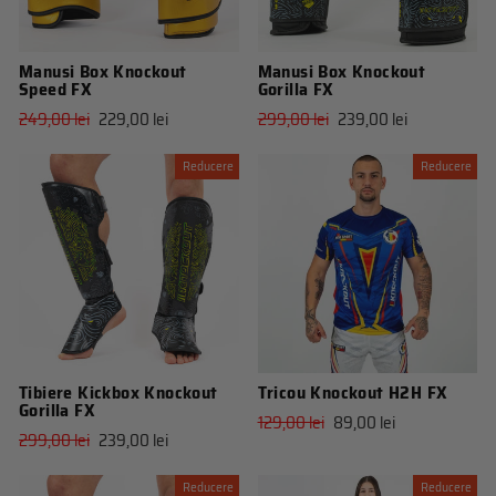
Manusi Box Knockout
Manusi Box Knockout
Speed FX
Gorilla FX
Pret
Pret
Pret
Pret
249,00 lei
229,00 lei
299,00 lei
239,00 lei
obisnuit
de
obisnuit
de
vanzare
vanzare
Reducere
Reducere
Tibiere Kickbox Knockout
Tricou Knockout H2H FX
Gorilla FX
Pret
Pret
129,00 lei
89,00 lei
Pret
Pret
299,00 lei
239,00 lei
obisnuit
de
obisnuit
de
vanzare
vanzare
Reducere
Reducere