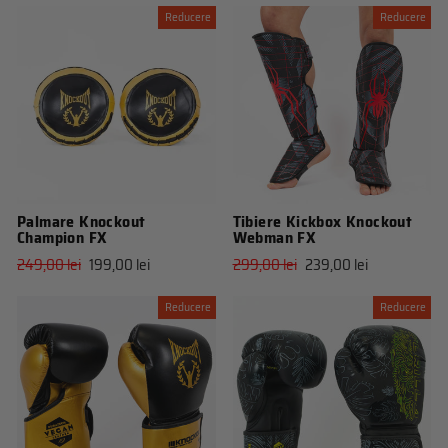
vanzare
vanzare
Reducere
Reducere
Palmare Knockout
Tibiere Kickbox Knockout
Champion FX
Webman FX
Pret
Pret
Pret
Pret
249,00 lei
199,00 lei
299,00 lei
239,00 lei
obisnuit
de
obisnuit
de
vanzare
vanzare
Reducere
Reducere