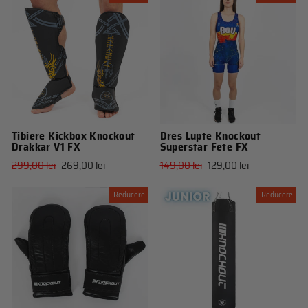
Tibiere Kickbox Knockout
Dres Lupte Knockout
Drakkar V1 FX
Superstar Fete FX
Pret
Pret
Pret
Pret
299,00 lei
269,00 lei
149,00 lei
129,00 lei
obisnuit
de
obisnuit
de
vanzare
vanzare
Reducere
Reducere