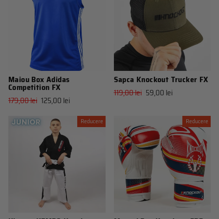
Maiou Box Adidas
Sapca Knockout Trucker FX
Competition FX
Pret
Pret
119,00 lei
59,00 lei
Pret
Pret
179,00 lei
125,00 lei
obisnuit
de
obisnuit
de
vanzare
vanzare
Reducere
Reducere