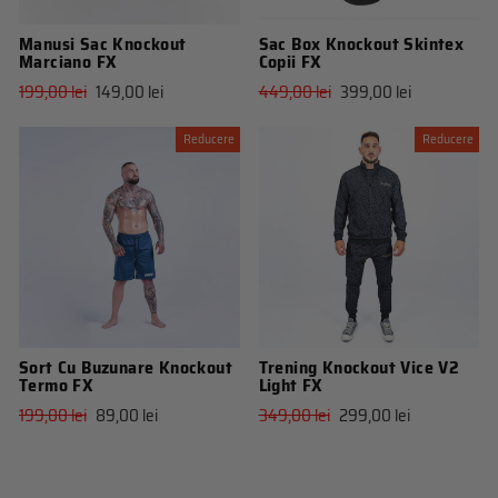
Manusi Sac Knockout
Sac Box Knockout Skintex
Marciano FX
Copii FX
Pret
Pret
Pret
Pret
199,00 lei
149,00 lei
449,00 lei
399,00 lei
obisnuit
de
obisnuit
de
vanzare
vanzare
Reducere
Reducere
Sort Cu Buzunare Knockout
Trening Knockout Vice V2
Termo FX
Light FX
Pret
Pret
Pret
Pret
199,00 lei
89,00 lei
349,00 lei
299,00 lei
obisnuit
de
obisnuit
de
vanzare
vanzare