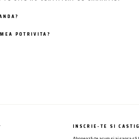
MANDA?
IMEA POTRIVITA?
t
INSCRIE-TE SI CASTIG
Abonează-te acum și ai șansa să