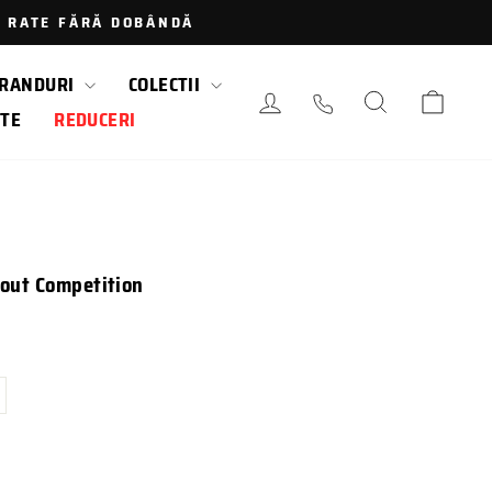
 · RATE FĂRĂ DOBÂNDĂ
RANDURI
COLECTII
AUTENTIFICARE / LOGAR
CAUTARE
COS
TE
REDUCERI
out Competition