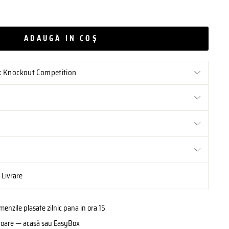
ADAUGĂ IN COŞ
x Knockout Competition
i Livrare
enzile plasate zilnic pana in ora 15
rătoare — acasă sau EasyBox