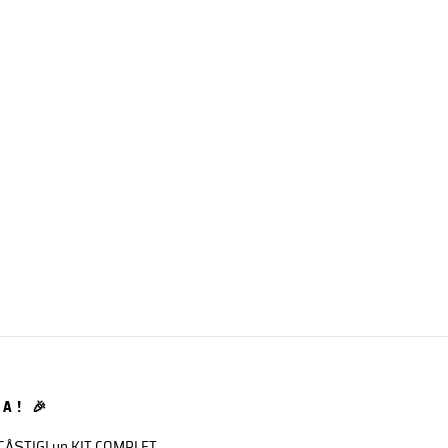
A! 🎉
 CÂȘTIGI un KIT COMPLET