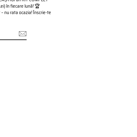
 în fiecare lună! 🏆
– nu rata ocazia! Înscrie-te