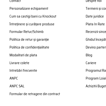
Contact
Despre noi
Personalizare echipament
Termeni și con
Cum sa castigi bani cu Knockout
Date juridice
Întreținere și curățare produse
Plata In Rate
Formular Retur/Schimb
Recenzii sinc
Politica de retur și garanție
Ghidul începăt
Politica de confidențialitate
Devino parte
Modalitati de plata
Blog
Livrare colete
Cariere
Intrebări frecvente
Programul Ra
ANPC
Program Loial
ANPC SAL
Achizitii Bug
Formular de retragere din contract