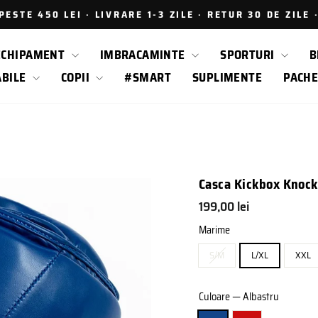
ESTE 450 LEI · LIVRARE 1-3 ZILE · RETUR 30 DE ZILE
Intrerupe
prezentarea
ECHIPAMENT
IMBRACAMINTE
SPORTURI
B
ABILE
COPII
#SMART
SUPLIMENTE
PACHE
Casca Kickbox Knock
Pret
199,00 lei
obisnuit
Marime
S/M
L/XL
XXL
Culoare
—
Albastru