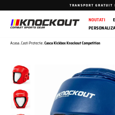
Sari
TRANSPORT GRATUIT P
la
continut
NOUTATI
PERSONALIZ
Acasa
Casti Protectie
Casca Kickbox Knockout Competition
>
>