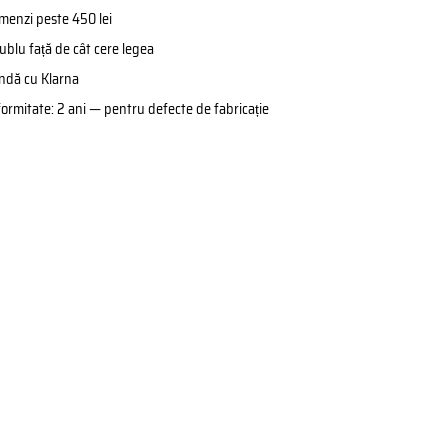
omenzi peste 450 lei
ublu față de cât cere legea
ândă cu Klarna
formitate: 2 ani — pentru defecte de fabricație