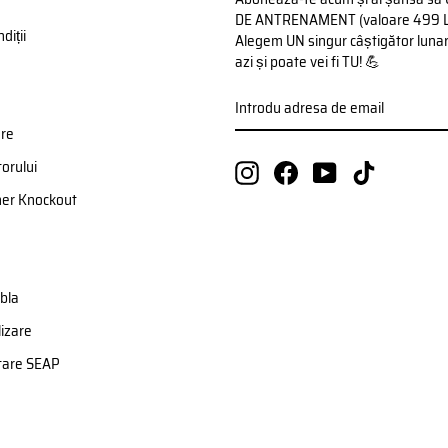
DE ANTRENAMENT (valoare 499 Lei)
diții
Alegem UN singur câștigător lunar 
azi și poate vei fi TU! 💪
INTRODU
ABONATI-
ADRESA
VA
DE
ere
EMAIL
orului
Instagram
Facebook
YouTube
TikTok
ner Knockout
bla
izare
etare SEAP