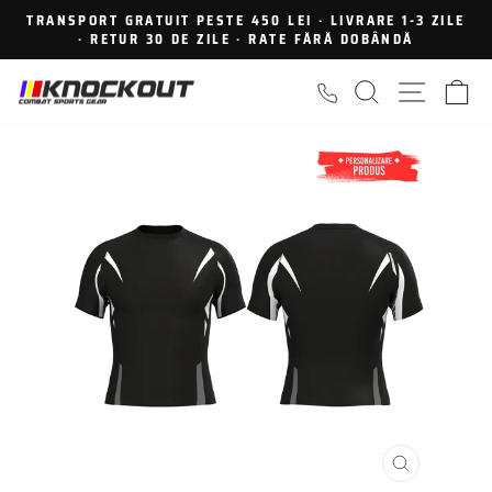
Sari
TRANSPORT GRATUIT PESTE 450 LEI · LIVRARE 1-3 ZILE
la
· RETUR 30 DE ZILE · RATE FĂRĂ DOBÂNDĂ
Intrerupe
continut
prezentarea
CAUTARE
NAVIGA
C
INCHIDE