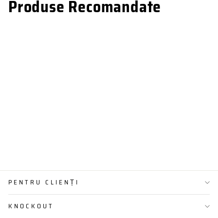
Produse Recomandate
PRECOMANDA 15 ZILE
TRICOU COMPRESIE
PERSONALIZABIL T3
de la 169,00 lei
PENTRU CLIENȚI
KNOCKOUT