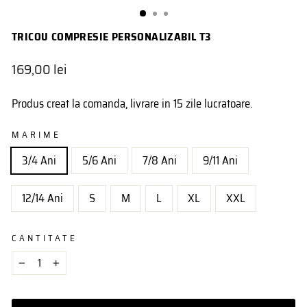
(ESC)
TRICOU COMPRESIE PERSONALIZABIL T3
Pret
169,00 lei
obisnuit
Produs creat la comanda, livrare in 15 zile lucratoare.
MARIME
3/4 Ani
5/6 Ani
7/8 Ani
9/11 Ani
12/14 Ani
S
M
L
XL
XXL
CANTITATE
−
+