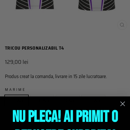
IN
(E
TRICOU PERSONALIZABIL T4
Pret
129,00 lei
obisnuit
Produs creat la comanda, livrare in 15 zile lucratoare.
MARIME
3/4 Ani
5/6 Ani
7/8 Ani
9/11 Ani
NU PLECA! AI PRIMIT O
12/14 Ani
S
M
L
XL
XXL