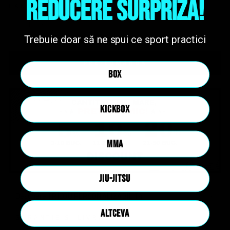
REDUCERE SURPRIZA!
CANTITATE
−
+
Trebuie doar să ne spui ce sport practici
PRE-COMANDA
BOX
KICKBOX
MMA
JIU-JITSU
Descriere TRICOU PERSONALIZABIL T4
ALTCEVA
GARANTIE SI LIVRARE