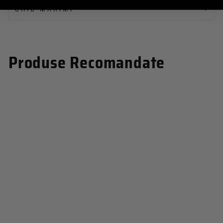
GHID MARIMI
Produse Recomandate
PRECOMANDA 15 ZILE
TRICOU
PERSONALIZABIL T4
de la 129,00 lei