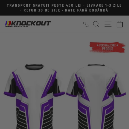
Sari
TRANSPORT GRATUIT PESTE 450 LEI · LIVRARE 1-3 ZILE
la
· RETUR 30 DE ZILE · RATE FĂRĂ DOBÂNDĂ
Intrerupe
continut
prezentarea
CAUTARE
NAVIGA
C